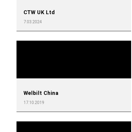
CTW UK Ltd
7.03.2024
Follow Us
Welbilt China
17.10.2019