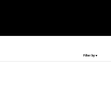
Unsere Labore
Nachhaltigkeit
Connect
Filter by
Kontaktieren
Sie uns