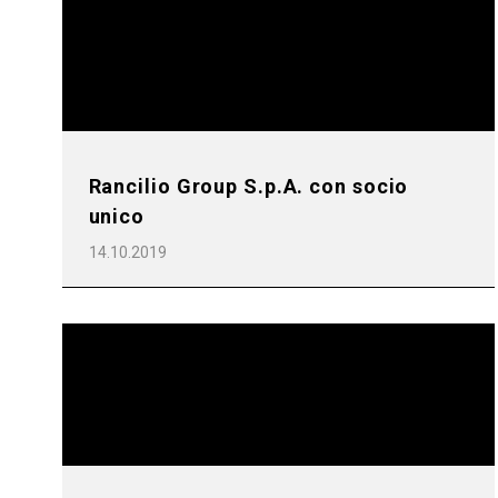
Rancilio Group S.p.A. con socio
unico
14.10.2019