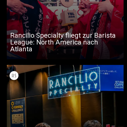
Rancilio Specialty fliegt zur Barista
Alle
League: North America nach
Atlanta
Produkte
Nachrichten
Herunterladen
Mehr