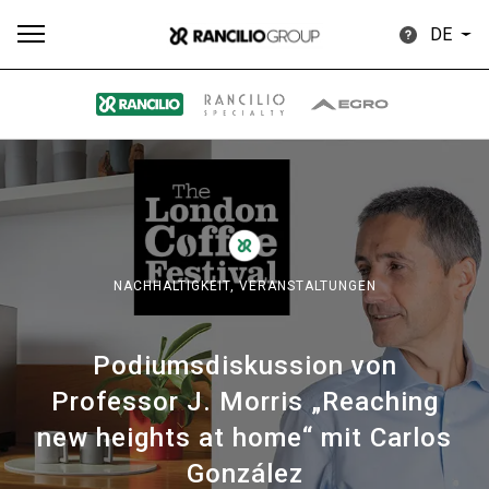
DE
Alle
Produkte
Nachrichten
Herunterladen
Me
NACHHALTIGKEIT,
VERANSTALTUNGEN
Podiumsdiskussion von
Our brands
Professor J. Morris „Reaching
new heights at home“ mit Carlos
Gruppe
González