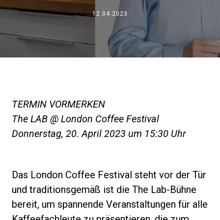
Nachrichten
12.04.2023
Geschichte
Unsere Labore
TERMIN VORMERKEN
Nachhaltigkeit
The LAB @ London Coffee Festival
Donnerstag, 20. April 2023 um 15:30 Uhr
Connect
Das London Coffee Festival steht vor der Tür
Kontaktieren Sie uns
und traditionsgemäß ist die The Lab-Bühne
bereit, um spannende Veranstaltungen für alle
Kaffeefachleute zu präsentieren, die zum