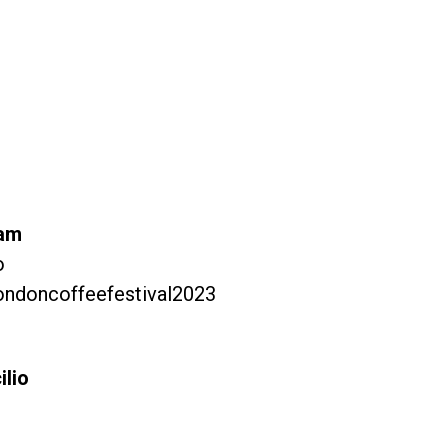
ram
o
ondoncoffeefestival2023
ilio