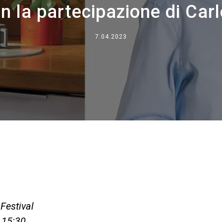
on la partecipazione di Car
Dove siamo
Lavora con noi
7.04.2023
Festival
 15:30