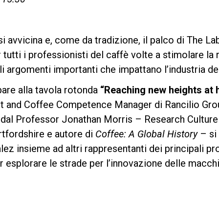
i avvicina e, come da tradizione, il palco di The La
Privacy Policy
utti i professionisti del caffè volte a stimolare la r
 argomenti importanti che impattano l’industria del
ipare alla tavola rotonda
“Reaching new heights at
 and Coffee Competence Manager di Rancilio Group
 dal Professor Jonathan Morris – Research Culture
rtfordshire e autore di
Coffee: A Global History
– si 
lez insieme ad altri rappresentanti dei principali p
r esplorare le strade per l’innovazione delle macc