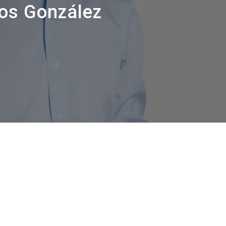
I nostri Lab
los González
Sostenibilità
Connect
Contattaci