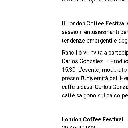
Follow Us
Il London Coffee Festival s
sessioni entusiasmanti per t
tendenze emergenti e degli
Rancilio vi invita a partec
Carlos González – Product
15:30. L’evento, moderato
presso l’Università dell’He
caffè a casa. Carlos Gonzá
caffè salgono sul palco pe
London Coffee Festival
20 April 2023