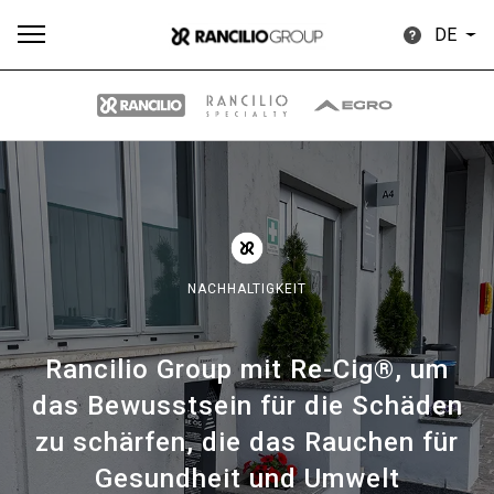
DE
Alle
Produkte
Nachrichten
Herunterladen
Me
NACHHALTIGKEIT
Rancilio Group mit Re-Cig®, um
Our brands
das Bewusstsein für die Schäden
zu schärfen, die das Rauchen für
Gruppe
Gesundheit und Umwelt