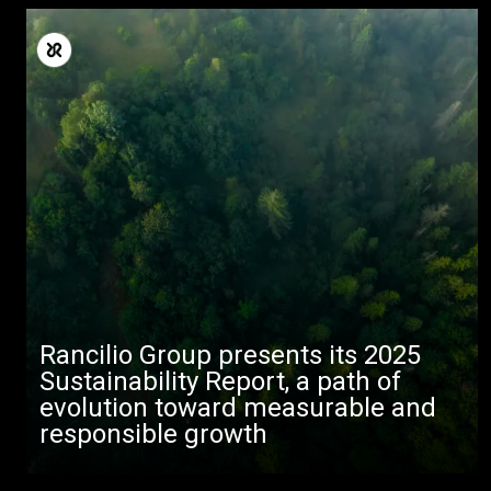
Alle
Rancilio Group presents its 2025
Sustainability Report, a path of
Produkte
evolution toward measurable and
responsible growth
Nachrichten
Herunterladen