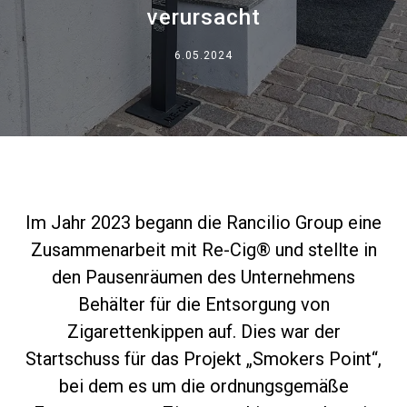
verursacht
Nachrichten
6.05.2024
Geschichte
Unsere Labore
Nachhaltigkeit
Im Jahr 2023 begann die Rancilio Group eine
Zusammenarbeit mit Re-Cig® und stellte in
Connect
den Pausenräumen des Unternehmens
Behälter für die Entsorgung von
Zigarettenkippen auf. Dies war der
Kontaktieren Sie uns
Startschuss für das Projekt „Smokers Point“,
bei dem es um die ordnungsgemäße