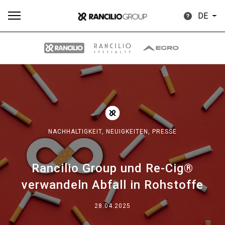
DE
Alle
Produkte
Nachrichten
Herunterladen
Me
NACHHALTIGKEIT,
NEUIGKEITEN,
PRESSE
Rancilio Group und Re-Cig®
Our brands
verwandeln Abfall in Rohstoffe
Gruppe
28.04.2025