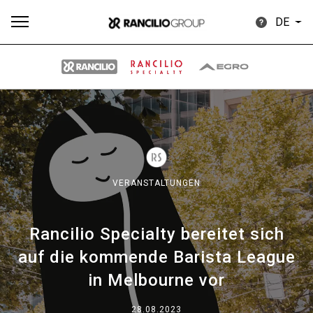
DE
Alle
Produkte
Nachrichten
Herunterladen
Me
VERANSTALTUNGEN
Rancilio Specialty bereitet sich
Our brands
auf die kommende Barista League
in Melbourne vor
Gruppe
28.08.2023