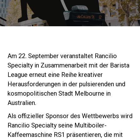
Nachrichten
Geschichte
Unsere Labore
Am 22. September veranstaltet Rancilio
Specialty in Zusammenarbeit mit der Barista
Nachhaltigkeit
League erneut eine Reihe kreativer
Herausforderungen in der pulsierenden und
kosmopolitischen Stadt Melbourne in
Connect
Australien.
Als offizieller Sponsor des Wettbewerbs wird
Kontaktieren Sie uns
Rancilio Specialty seine Multiboiler-
Kaffeemaschine RS1 präsentieren, die mit