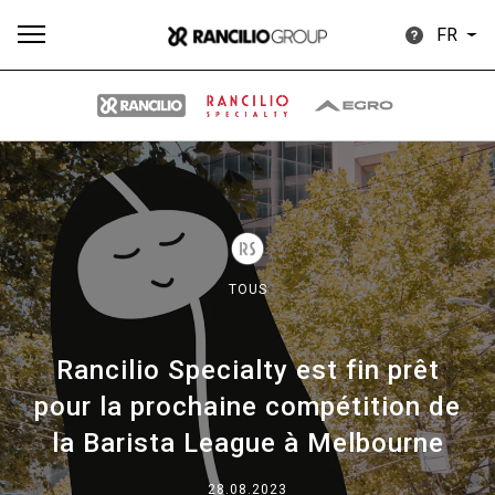
FR
Plus
Toutes
Produits
Nouvelles
Télécharger
de
TOUS
Rancilio Specialty est fin prêt
Our brands
pour la prochaine compétition de
la Barista League à Melbourne
Group
28.08.2023