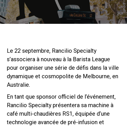
News
Histoire
Le 22 septembre, Rancilio Specialty
Nos laboratoires
s’associera à nouveau à la Barista League
pour organiser une série de défis dans la ville
Durabilité
dynamique et cosmopolite de Melbourne, en
Australie.
Connect
En tant que sponsor officiel de l’événement,
Rancilio Specialty présentera sa machine à
Nous contacter
café multi-chaudières RS1, équipée d’une
technologie avancée de pré-infusion et