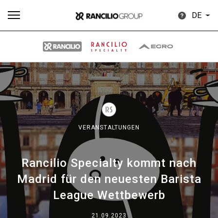
DE
Alle
Produkte
Nachrichten
Herunterladen
Me
VERANSTALTUNGEN
Rancilio Specialty kommt nach
Our brands
Madrid für den neuesten Barista
League Wettbewerb
Gruppe
21.09.2023