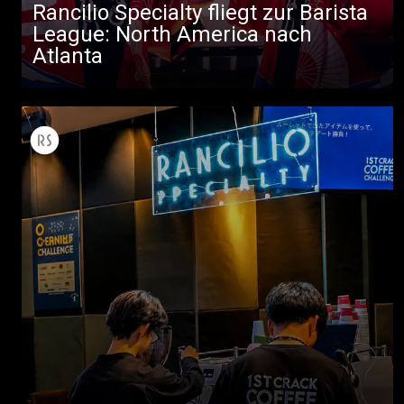
Rancilio Specialty fliegt zur Barista
League: North America nach
Atlanta
Alle
Produkte
Nachrichten
Herunterladen
Mehr