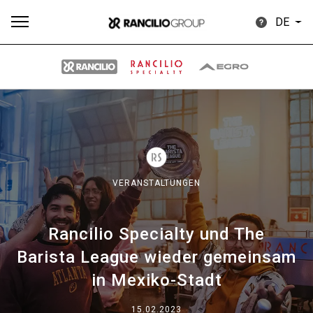
DE
Alle
Produkte
Nachrichten
Herunterladen
Me
VERANSTALTUNGEN
Rancilio Specialty und The
Our brands
Barista League wieder gemeinsam
in Mexiko-Stadt
Gruppe
15.02.2023