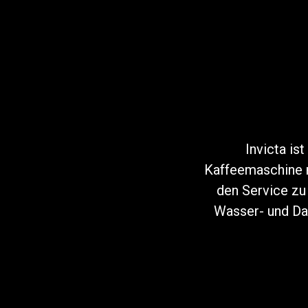
Follow Us
Invicta is
Kaffeemaschine m
den Service zu
Wasser- und Dam