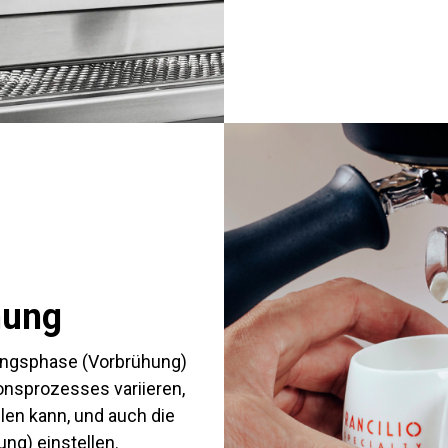
Nachrichten
hung
fangsphase (Vorbrühung)
onsprozesses variieren,
en kann, und auch die
ng) einstellen.