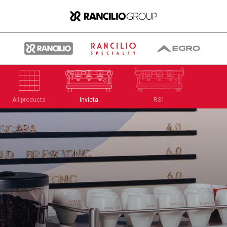
All products
Invicta
RS1
Gruppe
Wer wir sind
Was wir Tun