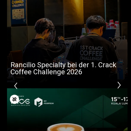
Alle
Produkte
Rancilio Specialty bei der 1. Crack
Nachrichten
Coffee Challenge 2026
Herunterladen
Mehr