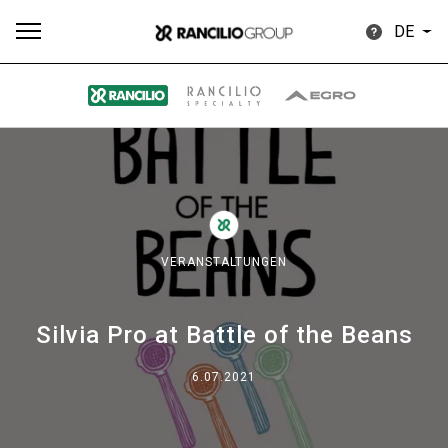
DE
Alle
Produkte
Nachrichten
Herunterladen
Me
VERANSTALTUNGEN
Silvia Pro at Battle of the Beans
Our brands
6.07.2021
Gruppe