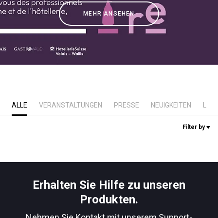
Nachrichten
MEHR ANSEHEN
Geschichte
Unsere Labore
ALLE
VERANSTALTUNGEN
PRESSE
NEUIGKEITEN
LAB
Nachhaltigkeit
Filter by
Connect
Kontaktieren Sie uns
Erhalten Sie Hilfe zu unseren
Produkten.
Nehmen Sie Kontakt mit unserem Support-