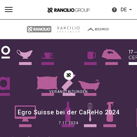
DE
Alle
Produkte
Nachrichten
Herunterladen
Me
VERANSTALTUNGEN
Our brands
Egro Suisse bei der CaReHo 2024
Gruppe
7.11.2024