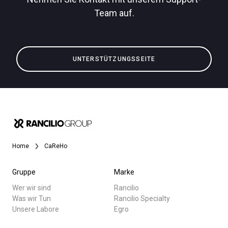
Team auf.
Alle
Datenschutzerklärung
Produkte
UNTERSTÜTZUNGSSEITE
Nachrichten
Herunterladen
Mehr
Home
CaReHo
Gruppe
Marke
Wer wir sind
Rancilio
Was wir Tun
Rancilio Specialty
Unsere Labore
Egro