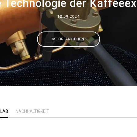
e Technologie der Kaffeeex
Wo wir sind
12.09.2024
Arbeiten Sie mit uns
MEHR ANSEHEN
LAB
NACHHALTIGKEIT