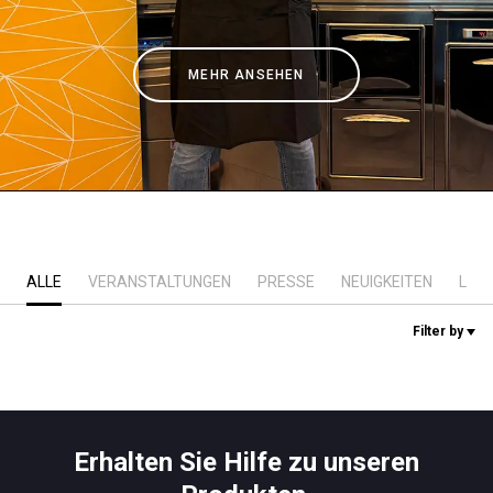
Nachrichten
MEHR ANSEHEN
Geschichte
Unsere Labore
Nachhaltigkeit
ALLE
VERANSTALTUNGEN
PRESSE
NEUIGKEITEN
LAB
Connect
Filter by
Kontaktieren Sie uns
Erhalten Sie Hilfe zu unseren