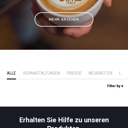
Nachrichten
MEHR ANSEHEN
Geschichte
Unsere Labore
Nachhaltigkeit
ALLE
VERANSTALTUNGEN
PRESSE
NEUIGKEITEN
LAB
Connect
Filter by
Kontaktieren Sie uns
Erhalten Sie Hilfe zu unseren