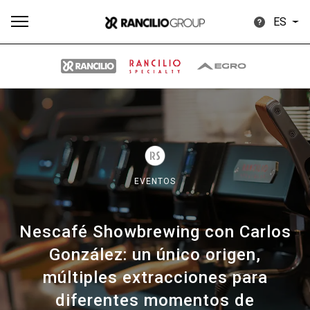
ES
Todos
Productos
Noticias
Descargar
Más
EVENTOS
Nescafé Showbrewing con Carlos
Our brands
González: un único origen,
múltiples extracciones para
Group
diferentes momentos de