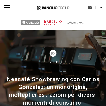
IT
Tutti
Prodotti
News
Download
Altro
EVENTI
Nescafé Showbrewing con Carlos
Brand
González: un monorigine,
molteplici estrazioni per diversi
Il gruppo
momenti di consumo.