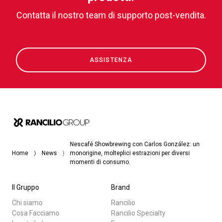
Contatta il nostro team di supporto post-vendita.
ASSISTENZA
Nescafé Showbrewing con Carlos González: un
Home
News
monorigine, molteplici estrazioni per diversi
momenti di consumo.
Il Gruppo
Brand
Chi siamo
Rancilio
Cosa Facciamo
Rancilio Specialty