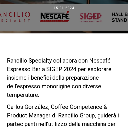
News
15.01.2024
La nostra storia
I nostri Lab
Rancilio Specialty collabora con Nescafé
Sostenibilità
Espresso Bar a SIGEP 2024 per esplorare
insieme i benefici della preparazione
dell’espresso monorigine con diverse
Connect
temperature.
Contattaci
Carlos González, Coffee Competence &
Product Manager di Rancilio Group, guiderà i
partecipanti nell’utilizzo della macchina per