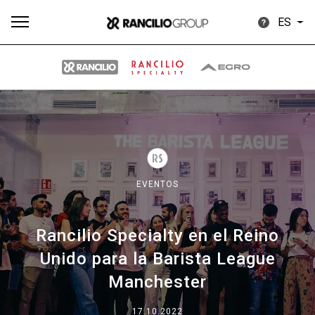
ES
Todos
Productos
Noticias
Descargar
Más
EVENTOS
Rancilio Specialty en el Reino
Our brands
Unido para la Barista League
Manchester
Group
17.10.2022