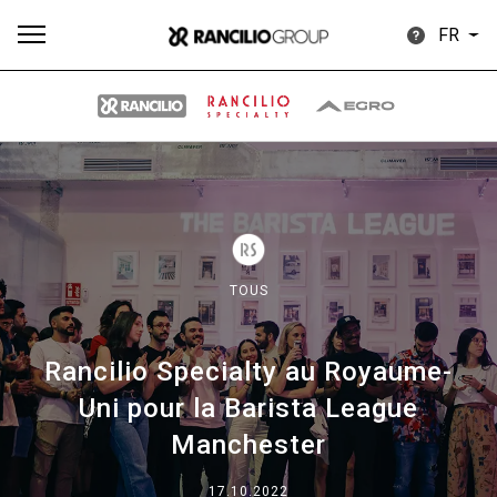
FR
Plus
Toutes
Produits
Nouvelles
Télécharger
de
TOUS
Rancilio Specialty au Royaume-
Our brands
Uni pour la Barista League
Manchester
Group
17.10.2022