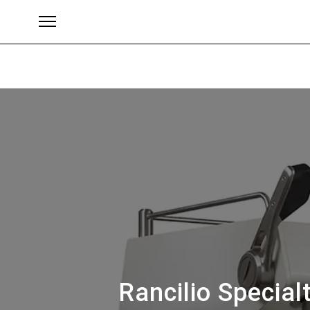
Brands
Rancilio Special