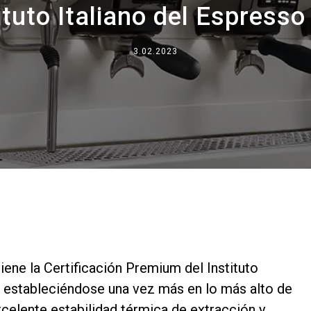
ituto Italiano del Espresso 
Dónde estamos
Trabaja con nosotros
3.02.2023
iene la Certificación Premium del Instituto
), estableciéndose una vez más en lo más alto de
excelente estabilidad térmica de extracción y