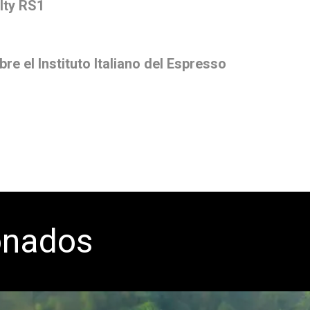
lty RS1
e el Instituto Italiano del Espresso
onados