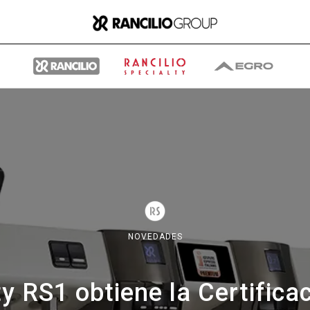
Group
Quiénes somos
NOVEDADES
Qué hacemos
ty RS1 obtiene la Certific