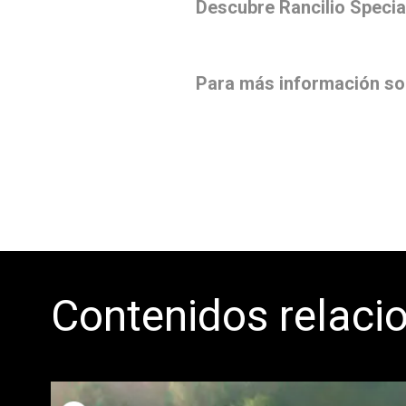
Descubre Rancilio Specia
Para más información sobr
Contenidos relaci