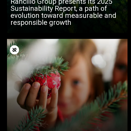
Rancilio Group presents its 2025
Sustainability Report, a path of
evolution toward measurable and
responsible growth
Todos
Produtos
Notícias
Descarregar
Mais