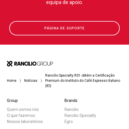
equipa de apoio.
PÁGINA DE SUPORTE
Rancilio Specialty RS1 obtém a Certificação
Home
Notícias
Premium do Instituto do Café Expresso Italiano
(IEI)
Group
Brands
Quem somos nós
Rancilio
O que fazemos
Rancilio Specialty
Nossos laboratórios
Egro