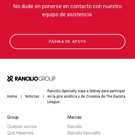
No dude en ponerse en contacto con nuestro
equipo de asistencia.
PÁGINA DE APOYO
Rancilio Specialty viaja a Sídney para participar
Home
Noticias
en la gira asiática y de Oceanía de The Barista
League
Group
Marcas
Quiénes somos
Rancilio
Qué hacemos
Rancilio Specialty