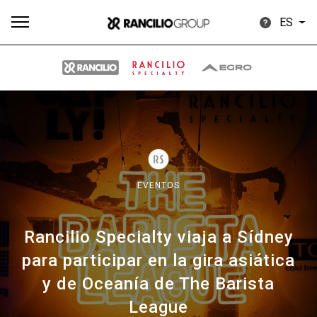
ES
Todos
Productos
Noticias
Descargar
Más
EVENTOS
Rancilio Specialty viaja a Sídney
Our brands
para participar en la gira asiática
y de Oceanía de The Barista
Group
League