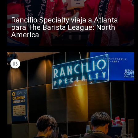
Rancilio Specialty viaja a Atlanta
para The Barista League: North
Todos
America
Productos
Noticias
Descargar
Más