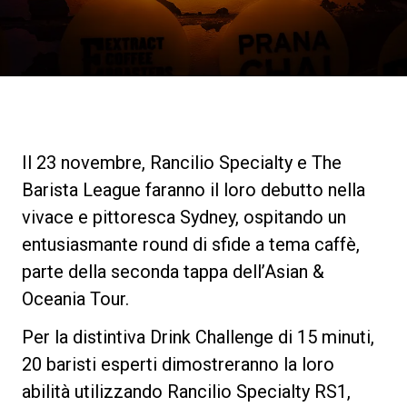
News
La nostra storia
I nostri Lab
Il 23 novembre, Rancilio Specialty e The
Barista League faranno il loro debutto nella
Sostenibilità
vivace e pittoresca Sydney, ospitando un
entusiasmante round di sfide a tema caffè,
parte della seconda tappa dell’Asian &
Connect
Oceania Tour.
Per la distintiva Drink Challenge di 15 minuti,
Contattaci
20 baristi esperti dimostreranno la loro
abilità utilizzando Rancilio Specialty RS1,