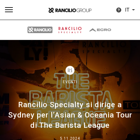
IT
Tutti
Prodotti
News
Download
Altro
EVENTI
Rancilio Specialty si dirige a
Brand
Sydney per l’Asian & Oceania Tour
di The Barista League
Il gruppo
5.11.2024