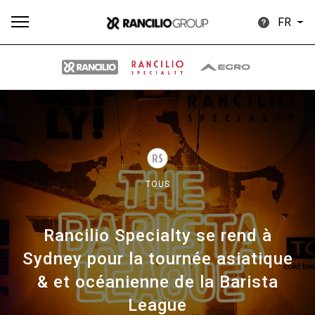
FR
Plus
Toutes
Produits
Nouvelles
Télécharger
de
TOUS
Rancilio Specialty se rend à
Our brands
Sydney pour la tournée asiatique
& et océanienne de la Barista
Group
League