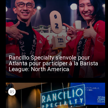
Toutes
Produits
Rancilio Specialty s’envole pour
Nouvelles
Atlanta pour participer à la Barista
League: North America
Télécharger
Plus de