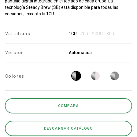
pantalla digital integrada en el teclado de cada grupo. La
tecnología Steady Brew (SB) está disponible para todas las
versiones, excepto la 1GR.
Política de Privacidad
Variations
1GR
2GR
2GRC
3GR
Version
Automática
Colores
COMPARA
DESCARGAR CATÁLOGO