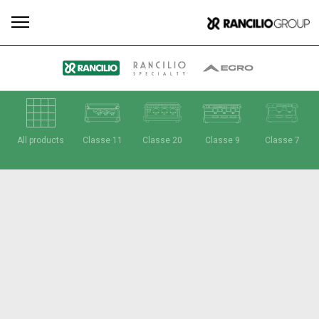
Todos
Productos
Noticias
Descargar
Más
All products
Classe 11
Classe 20
Classe 9
Classe 7
Our brands
Group