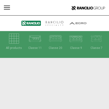
す
もっ
All products
Classe 11
Classe 20
Classe 9
Classe 7
製品
ニュ
ダウン
べ
と見
情報
ース
ロード
て
る
Our brands
グループ