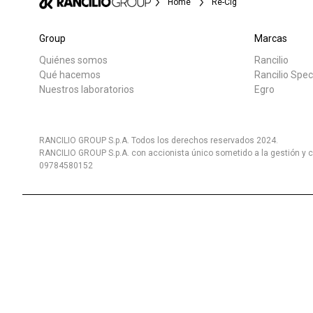
Home
Re-Cig
Group
Marcas
Quiénes somos
Rancilio
Qué hacemos
Rancilio Spec
Nuestros laboratorios
Egro
RANCILIO GROUP S.p.A. Todos los derechos reservados 2024.
RANCILIO GROUP S.p.A. con accionista único sometido a la gestión y c
09784580152