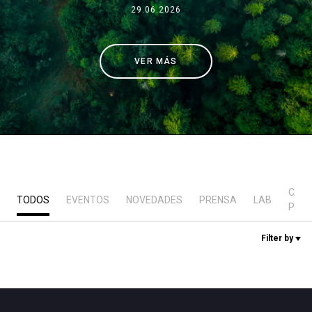
29.06.2026
Noticias
VER MÁS
Historia
Nuestros laboratorios
Sostenibilidad
CAS
TODOS
EVENTOS
NOVEDADES
PRENSA
LAB
PRÁ
Connect
Filter by
Contacto