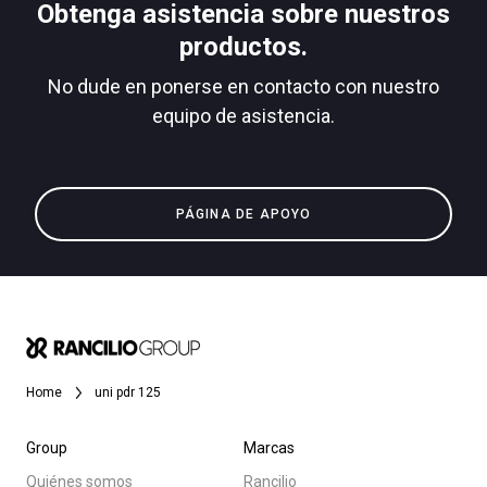
Obtenga asistencia sobre nuestros
productos.
No dude en ponerse en contacto con nuestro
Política de Privacidad
equipo de asistencia.
Todos
Productos
Noticias
PÁGINA DE APOYO
Descargar
Más
Home
uni pdr 125
Group
Marcas
Quiénes somos
Rancilio