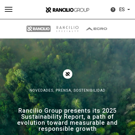
ES
Todos
Productos
Noticias
Descargar
Más
NOVEDADES,
PRENSA,
SOSTENIBILIDAD
Our brands
Rancilio Group presents its 2025
Sustainability Report, a path of
Group
evolution toward measurable and
responsible growth