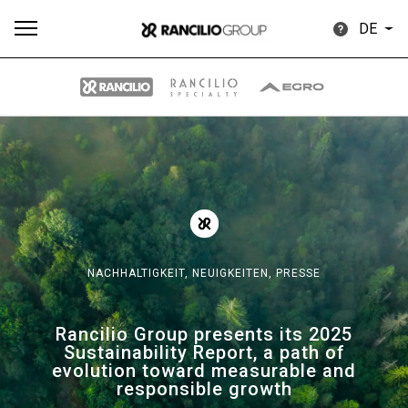
DE
Alle
Produkte
Nachrichten
Herunterladen
Me
NACHHALTIGKEIT,
NEUIGKEITEN,
PRESSE
Our brands
Rancilio Group presents its 2025
Sustainability Report, a path of
Gruppe
evolution toward measurable and
responsible growth