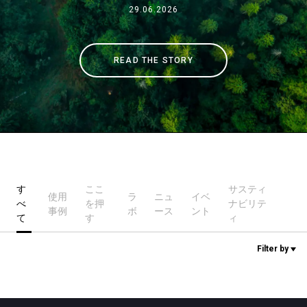
29.06.2026
ニュース
READ THE STORY
歴史
研究室紹介
サスティナビリティ
す
ここ
サスティ
使用
ラ
ニュ
イベ
べ
を押
ナビリテ
事例
ボ
ース
ント
て
す
ィ
接続
Filter by
お問い合わせ