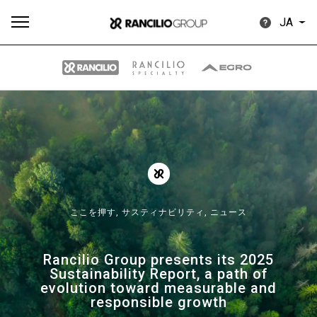
JA
す
もっ
製品
ニュ
ダウン
べ
と見
情報
ース
ロード
て
る
ここを押す,
サスティナビリティ,
ニュース
Rancilio Group presents its 2025
Our brands
Sustainability Report, a path of
evolution toward measurable and
responsible growth
グループ