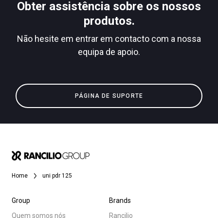
Obter assistência sobre os nossos
produtos.
Não hesite em entrar em contacto com a nossa
Política de Privacidade
equipa de apoio.
Todos
Produtos
Notícias
PÁGINA DE SUPORTE
Descarregar
Mais
Home
uni pdr 125
Group
Brands
Quem somos nós
Rancilio