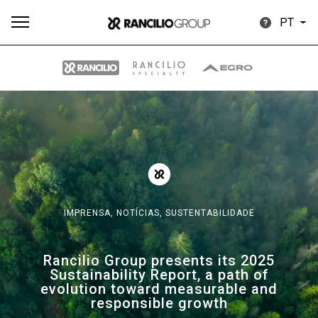
PT
Todos
Produtos
Notícias
Descarregar
Mais
IMPRENSA,
NOTÍCIAS,
SUSTENTABILIDADE
Our brands
Rancilio Group presents its 2025
Sustainability Report, a path of
Group
evolution toward measurable and
responsible growth