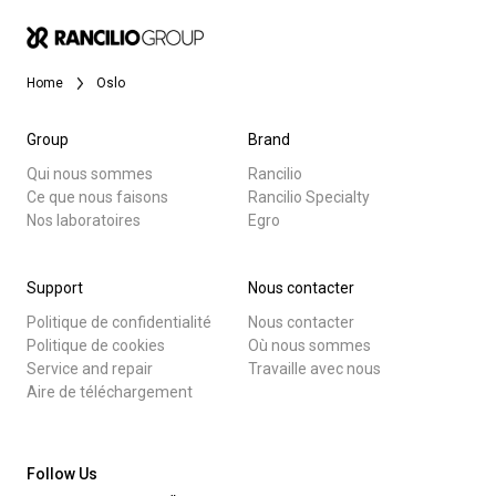
News
Home
Oslo
Histoire
Group
Brand
Qui nous sommes
Rancilio
Ce que nous faisons
Rancilio Specialty
Nos laboratoires
Toutes
Nos laboratoires
Egro
Produits
Durabilité
Support
Nous contacter
Nouvelles
Politique de confidentialité
Nous contacter
Télécharger
Politique de cookies
Où nous sommes
Connect
Service and repair
Travaille avec nous
Plus de
Aire de téléchargement
Nous contacter
Follow Us