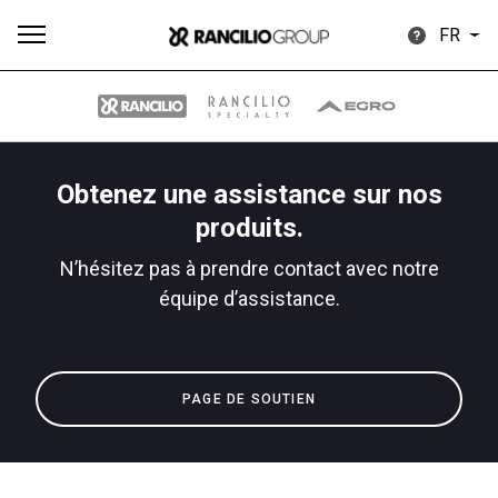
FR
Obtenez une assistance sur nos
Plus
produits.
Toutes
Produits
Nouvelles
Télécharger
de
N’hésitez pas à prendre contact avec notre
équipe d’assistance.
Our brands
PAGE DE SOUTIEN
Group