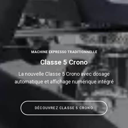
Toutes
Produits
MACHINE EXPRESSO TRADITIONNELLE
Nouvelles
Classe 5 Crono
Télécharger
La nouvelle Classe 5 Crono avec dosage
Plus de
automatique et affichage numérique intégré
DÉCOUVREZ CLASSE 5 CRONO