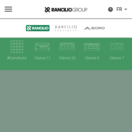
FR
Plus
All products
Classe 11
Classe 20
Classe 9
Classe 7
Toutes
Produits
Nouvelles
Télécharger
de
Our brands
Group