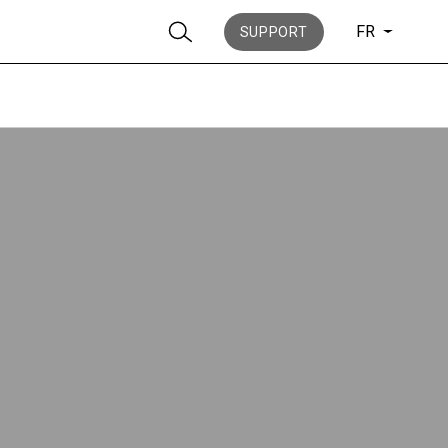
FR
SUPPORT
News
Histoire