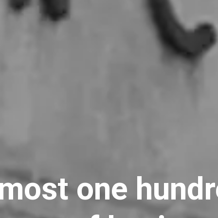
most one hund