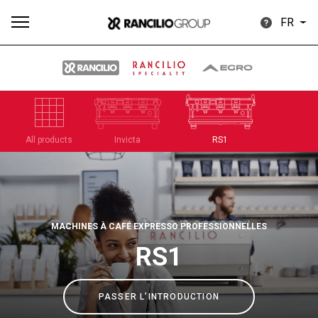
FR
Plus
All products
Invicta
RS1
Toutes
Produits
Nouvelles
Télécharger
de
MACHINES À CAFÉ EXPRESSO PROFESSIONNELLES
RS1
Our brands
PASSER L’INTRODUCTION
Group