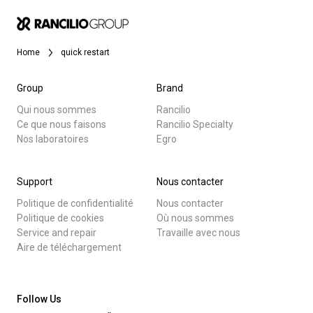
News
Home
quick restart
Histoire
Group
Brand
Qui nous sommes
Rancilio
Ce que nous faisons
Rancilio Specialty
Nos laboratoires
Toutes
Nos laboratoires
Egro
Produits
Durabilité
Support
Nous contacter
Nouvelles
Politique de confidentialité
Nous contacter
Télécharger
Politique de cookies
Où nous sommes
Connect
Service and repair
Travaille avec nous
Plus de
Aire de téléchargement
Nous contacter
Follow Us