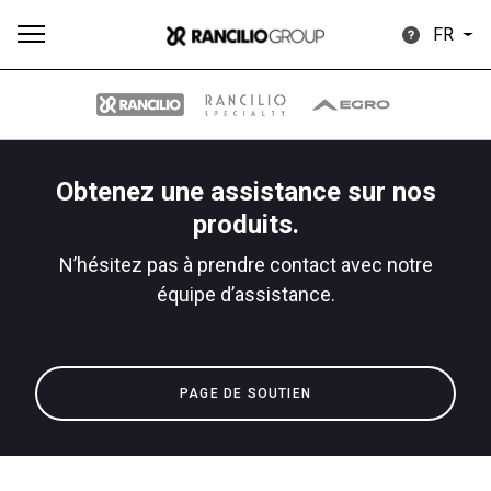
FR
Obtenez une assistance sur nos
Plus
produits.
Toutes
Produits
Nouvelles
Télécharger
de
N’hésitez pas à prendre contact avec notre
équipe d’assistance.
Our brands
PAGE DE SOUTIEN
Group