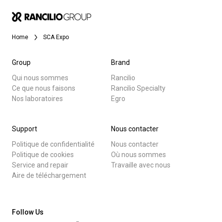
News
Home
SCA Expo
Histoire
Group
Brand
Qui nous sommes
Rancilio
Ce que nous faisons
Rancilio Specialty
Nos laboratoires
Toutes
Nos laboratoires
Egro
Produits
Durabilité
Support
Nous contacter
Nouvelles
Politique de confidentialité
Nous contacter
Télécharger
Politique de cookies
Où nous sommes
Connect
Service and repair
Travaille avec nous
Plus de
Aire de téléchargement
Nous contacter
Follow Us