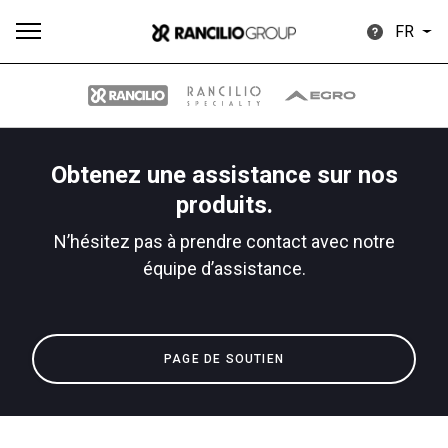
FR
Obtenez une assistance sur nos
Plus
produits.
Toutes
Produits
Nouvelles
Télécharger
de
N’hésitez pas à prendre contact avec notre
équipe d’assistance.
Our brands
PAGE DE SOUTIEN
Group