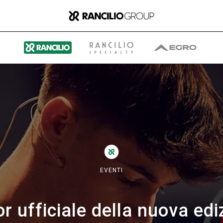
Il gruppo
Chi siamo
EVENTI
Cosa Facciamo
r ufficiale della nuova ed