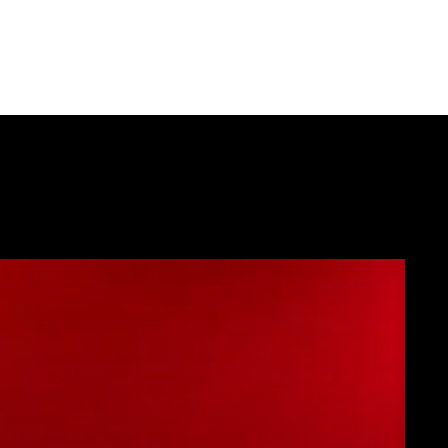
Download
Altro