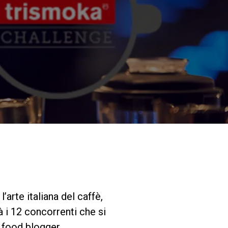
I nostri Lab
Sostenibilità
Connect
Contattaci
arte italiana del caffè,
 i 12 concorrenti che si
 food blogger.