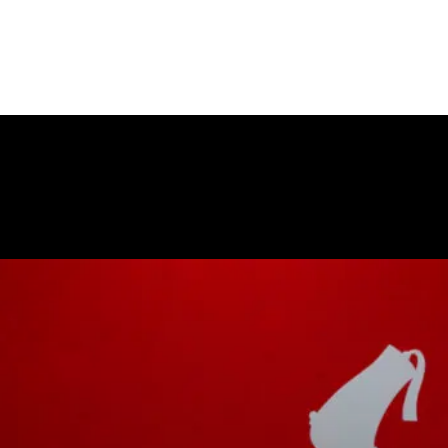
i
News