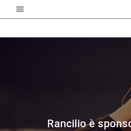
Brand
Rancilio è sponso