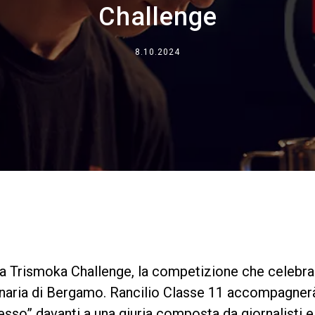
Challenge
Dove siamo
Lavora con noi
8.10.2024
a Trismoka Challenge, la competizione che celebra l’
onaria di Bergamo. Rancilio Classe 11 accompagnerà
resso” davanti a una giuria composta da giornalisti e