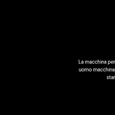
Follow Us
La macchina per 
uomo macchina, s
sta