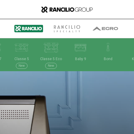
7
Classe 5
Classe 5 Eco
Baby 9
Bond
K
Il gruppo
New
New
Chi siamo
Cosa Facciamo