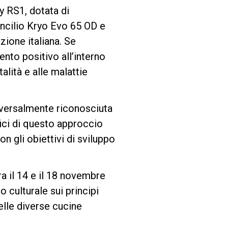
y RS1, dotata di
ncilio Kryo Evo 65 OD e
zione italiana. Se
nto positivo all’interno
alità e alle malattie
iversalmente riconosciuta
fici di questo approccio
on gli obiettivi di sviluppo
a il 14 e il 18 novembre
 culturale sui principi
lle diverse cucine