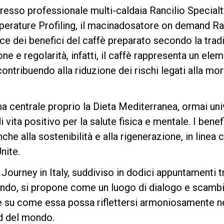
esso professionale multi-caldaia Rancilio Specialt
rature Profiling, il macinadosatore on demand Ra
e dei benefici del caffè preparato secondo la tradi
Privacy Policy
e regolarità, infatti, il caffè rappresenta un eleme
ontribuendo alla riduzione dei rischi legati alla mort
a centrale proprio la Dieta Mediterranea, ormai un
 vita positivo per la salute fisica e mentale. I bene
he alla sostenibilità e alla rigenerazione, in linea c
nite.
ourney in Italy, suddiviso in dodici appuntamenti tr
ondo, si propone come un luogo di dialogo e scambio
 e su come essa possa riflettersi armoniosamente ne
rd del mondo.