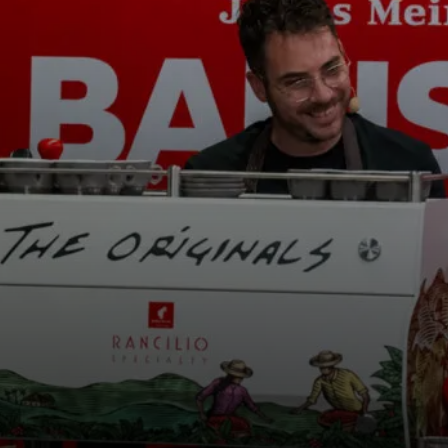
i
News