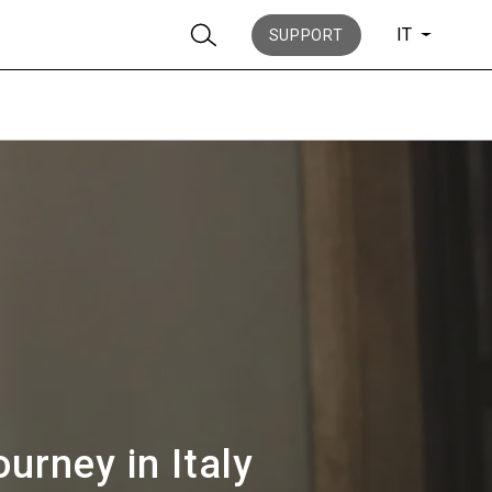
IT
SUPPORT
News
La nostra storia
urney in Italy