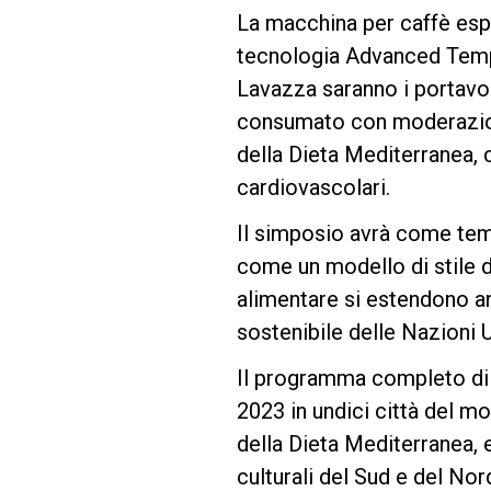
La macchina per caffè espr
tecnologia Advanced Tempe
Follow Us
Lavazza saranno i portavoc
consumato con moderazione 
della Dieta Mediterranea, c
cardiovascolari.
Il simposio avrà come tem
come un modello di stile di
alimentare si estendono anc
sostenibile delle Nazioni U
Il programma completo di J
2023 in undici città del m
della Dieta Mediterranea,
culturali del Sud e del No