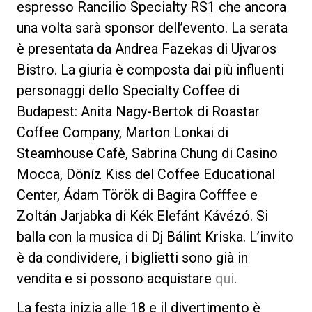
espresso Rancilio Specialty RS1 che ancora
una volta sarà sponsor dell’evento. La serata
è presentata da Andrea Fazekas di Ujvaros
Bistro. La giuria è composta dai più influenti
Privacy Policy
personaggi dello Specialty Coffee di
Budapest: Anita Nagy-Bertok di Roastar
Coffee Company, Marton Lonkai di
Steamhouse Cafè, Sabrina Chung di Casino
Mocca, Döníz Kiss del Coffee Educational
Center, Ádam Török di Bagira Cofffee e
Zoltán Jarjabka di Kék Elefánt Kávézó. Si
balla con la musica di Dj Bálint Kriska. L’invito
è da condividere, i biglietti sono già in
vendita e si possono acquistare
qui
.
La festa inizia alle 18 e il divertimento è