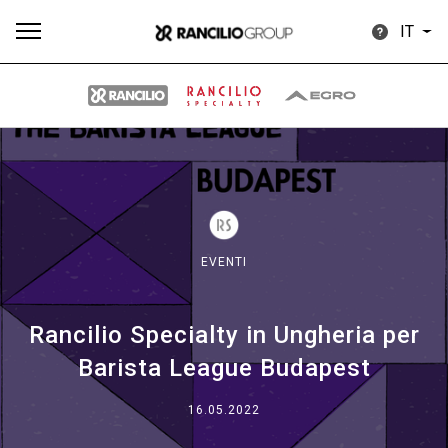
IT
Tutti
Prodotti
News
Download
Altro
EVENTI
Rancilio Specialty in Ungheria per
Brand
Barista League Budapest
Il gruppo
16.05.2022