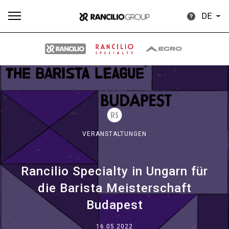
DE
Alle
Produkte
Nachrichten
Herunterladen
Me
VERANSTALTUNGEN
Rancilio Specialty in Ungarn für
Our brands
die Barista Meisterschaft
Budapest
Gruppe
16.05.2022