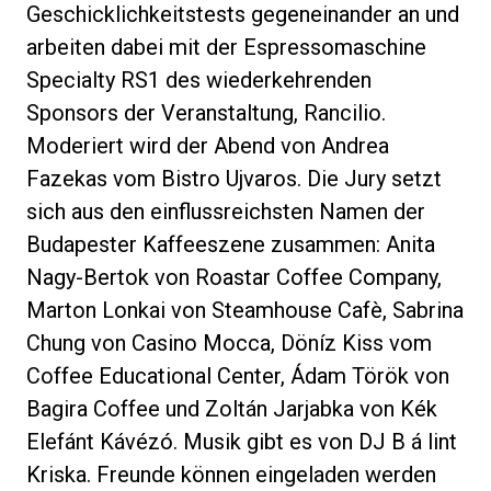
Geschicklichkeitstests gegeneinander an und
arbeiten dabei mit der Espressomaschine
Specialty RS1 des wiederkehrenden
Sponsors der Veranstaltung, Rancilio.
Datenschutzerklärung
Moderiert wird der Abend von Andrea
Fazekas vom Bistro Ujvaros. Die Jury setzt
sich aus den einflussreichsten Namen der
Budapester Kaffeeszene zusammen: Anita
Nagy-Bertok von Roastar Coffee Company,
Marton Lonkai von Steamhouse Cafè, Sabrina
Chung von Casino Mocca, Döníz Kiss vom
Coffee Educational Center, Ádam Török von
Bagira Coffee und Zoltán Jarjabka von Kék
Elefánt Kávézó. Musik gibt es von DJ B á lint
Kriska. Freunde können eingeladen werden