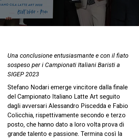
News
La nostra storia
I nostri Lab
Una conclusione entusiasmante e con il fiato
sospeso per i Campionati Italiani Baristi a
Sostenibilità
SIGEP 2023
Stefano Nodari emerge vincitore dalla finale
Connect
del Campionato Italiano Latte Art seguito
dagli avversari Alessandro Piscedda e Fabio
Colicchia, rispettivamente secondo e terzo
Contattaci
posto, che hanno dato a loro volta prova di
grande talento e passione. Termina così la