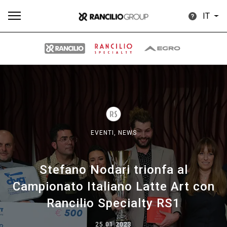
IT
Tutti
Prodotti
News
Download
Altro
EVENTI,
NEWS
Stefano Nodari trionfa al
Brand
Campionato Italiano Latte Art con
Rancilio Specialty RS1
Il gruppo
25.01.2023