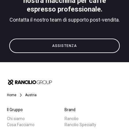
nostra macchina per caffè
espresso professionale.
Contatta il nostro team di supporto post-vendita.
Privacy Policy
Tutti
ASSISTENZA
Prodotti
News
Download
Altro
Home
Austria
Il Gruppo
Brand
Chi siamo
Rancilio
Cosa Facciamo
Rancilio Specialty