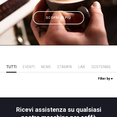
News
SCOPRI DI PIÙ
La nostra storia
I nostri Lab
Sostenibilità
TUTTI
EVENTI
NEWS
STAMPA
LAB
SOSTENIBILITÀ
Connect
Filter by
Contattaci
Ricevi assistenza su qualsiasi