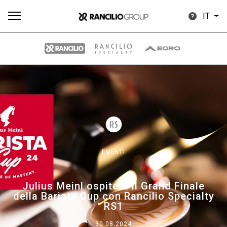
IT
Tutti
Prodotti
News
Download
Altro
EVENTI
Brand
Julius Meinl ospiterà il Grand Finale
della Barista Cup con Rancilio Specialty
Il gruppo
RS1
30.08.2024