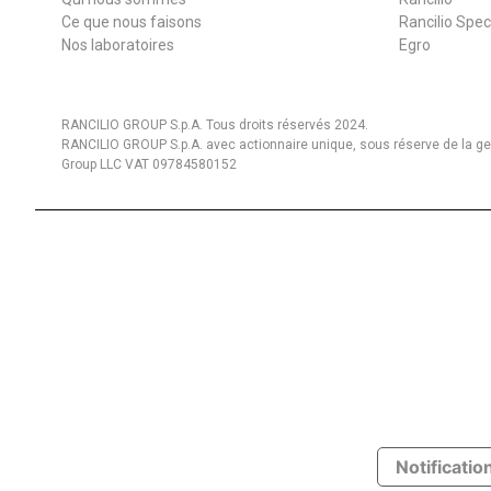
Ce que nous faisons
Rancilio Spec
Nos laboratoires
Egro
RANCILIO GROUP S.p.A. Tous droits réservés 2024.
RANCILIO GROUP S.p.A. avec actionnaire unique, sous réserve de la gest
Group LLC VAT 09784580152
Notification