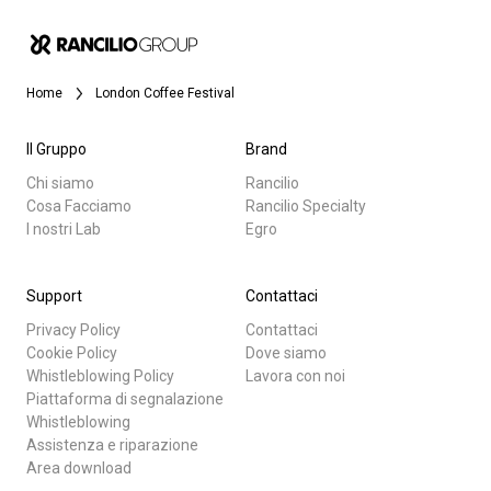
News
Home
London Coffee Festival
La nostra storia
Il Gruppo
Brand
I nostri Lab
Chi siamo
Rancilio
Cosa Facciamo
Rancilio Specialty
I nostri Lab
Egro
Tutti
Sostenibilità
Prodotti
Support
Contattaci
Connect
Privacy Policy
Contattaci
News
Cookie Policy
Dove siamo
Whistleblowing Policy
Lavora con noi
Download
Piattaforma di segnalazione
Contattaci
Whistleblowing
Altro
Assistenza e riparazione
Area download