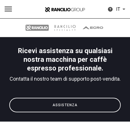
IT
Ricevi assistenza su qualsiasi
Tutti
Prodotti
News
Download
Altro
nostra macchina per caffè
espresso professionale.
Contatta il nostro team di supporto post-vendita.
Brand
ASSISTENZA
Il gruppo