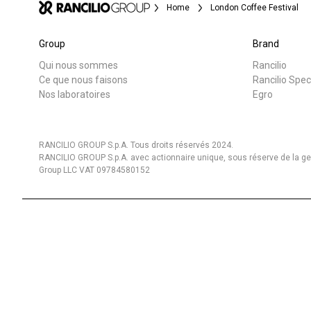
Home
London Coffee Festival
Group
Brand
Qui nous sommes
Rancilio
Toutes
Produit
Ce que nous faisons
Rancilio Spec
Nos laboratoires
Egro
RANCILIO GROUP S.p.A. Tous droits réservés 2024.
RANCILIO GROUP S.p.A. avec actionnaire unique, sous réserve de la gest
Group LLC VAT 09784580152