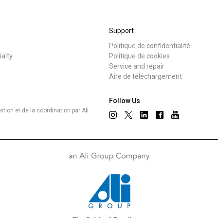
Où nous sommes
Support
Travaille avec nous
Politique de confidentialité
s
Nouvelles
ialty
Politique de cookies
Service and repair
Aire de téléchargement
Follow Us
ion et de la coordination par Ali