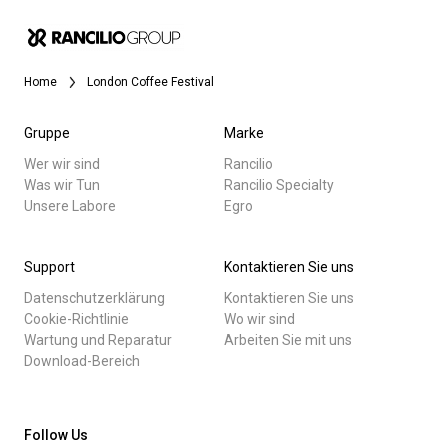
Nachrichten
Home
London Coffee Festival
Geschichte
Gruppe
Marke
Unsere Labore
Wer wir sind
Rancilio
Was wir Tun
Rancilio Specialty
Alle
Unsere Labore
Egro
Nachhaltigkeit
Produkte
Support
Kontaktieren Sie uns
Nachrichten
Datenschutzerklärung
Kontaktieren Sie uns
Connect
Herunterladen
Cookie-Richtlinie
Wo wir sind
Wartung und Reparatur
Arbeiten Sie mit uns
Mehr
Download-Bereich
Kontaktieren Sie uns
Follow Us