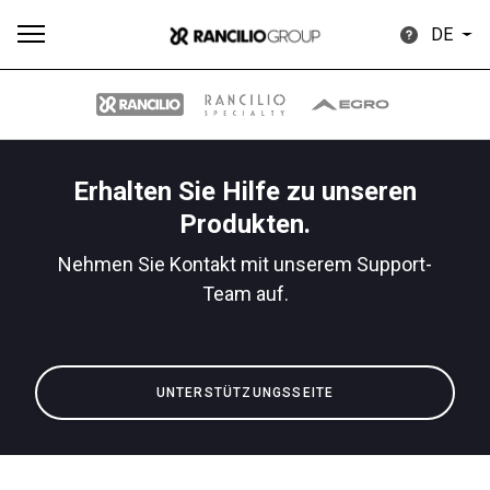
DE
Erhalten Sie Hilfe zu unseren
Alle
Produkte
Nachrichten
Herunterladen
Me
Produkten.
Nehmen Sie Kontakt mit unserem Support-
Team auf.
Our brands
UNTERSTÜTZUNGSSEITE
Gruppe