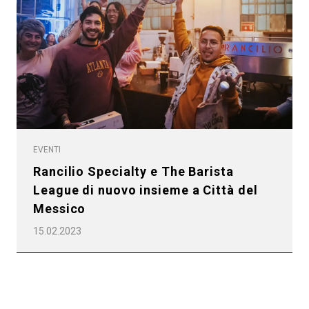
Tutti
EVENTI
Prodotti
Rancilio Specialty e The Barista
News
League di nuovo insieme a Città del
Download
Messico
15.02.2023
Altro