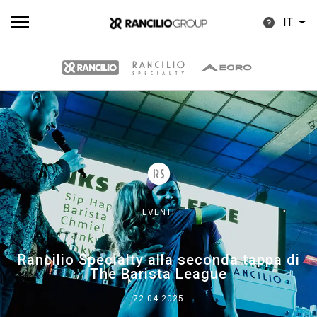
IT
Tutti
Prodotti
News
Download
Altro
EVENTI
Brand
Rancilio Specialty alla seconda tappa di
The Barista League
Il gruppo
22.04.2025