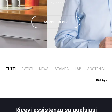
7.04.2023
News
SCOPRI DI PIÙ
La nostra storia
I nostri Lab
Sostenibilità
TUTTI
EVENTI
NEWS
STAMPA
LAB
SOSTENIBILITÀ
Connect
Filter by
Contattaci
Ricevi assistenza su qualsiasi